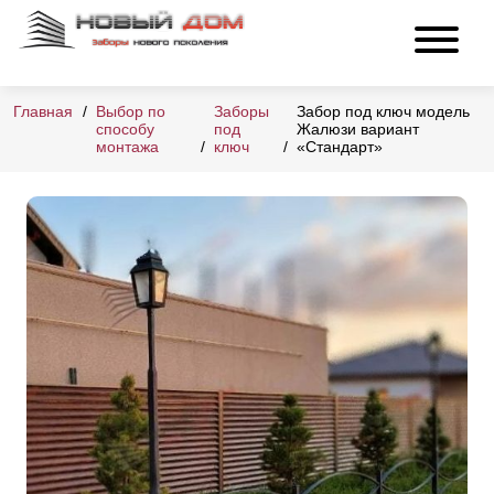
Главная
Выбор по
Заборы
Забор под ключ модель
способу
под
Жалюзи вариант
монтажа
ключ
«Стандарт»