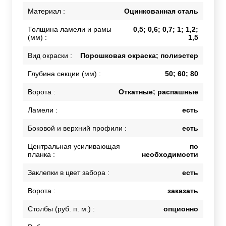
Материал :
Оцинкованная сталь
Толщина ламели и рамы
0,5; 0,6; 0,7; 1; 1,2;
(мм) :
1,5
Вид окраски :
Порошковая окраска; полиэстер
Глубина секции (мм) :
50; 60; 80
Ворота :
Откатные; распашные
Ламели :
есть
Боковой и верхний профили :
есть
Центральная усиливающая
по
планка :
необходимости
Заклепки в цвет забора :
есть
Ворота :
заказать
Столбы (руб. п. м.) :
опционно