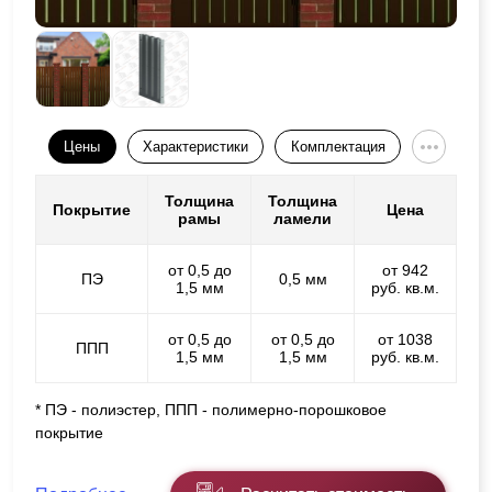
Цены
Характеристики
Комплектация
Толщина
Толщина
Покрытие
Цена
рамы
ламели
от 0,5 до
от 942
ПЭ
0,5 мм
1,5 мм
руб. кв.м.
от 0,5 до
от 0,5 до
от 1038
ППП
1,5 мм
1,5 мм
руб. кв.м.
* ПЭ - полиэстер, ППП - полимерно-порошковое
покрытие