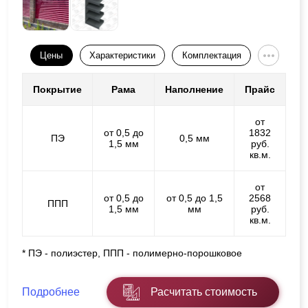
Цены
Характеристики
Комплектация
Покрытие
Рама
Наполнение
Прайс
от
от 0,5 до
1832
ПЭ
0,5 мм
1,5 мм
руб.
кв.м.
от
от 0,5 до
от 0,5 до 1,5
2568
ППП
1,5 мм
мм
руб.
кв.м.
* ПЭ - полиэстер, ППП - полимерно-порошковое
Подробнее
Расчитать стоимость