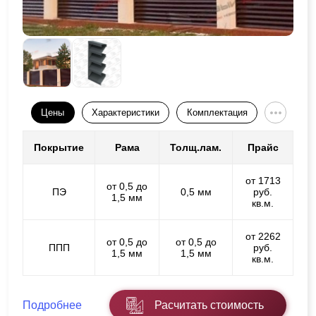
Цены
Характеристики
Комплектация
Покрытие
Рама
Толщ.лам.
Прайс
от 1713
от 0,5 до
ПЭ
0,5 мм
руб.
1,5 мм
кв.м.
от 2262
от 0,5 до
от 0,5 до
ППП
руб.
1,5 мм
1,5 мм
кв.м.
Подробнее
Расчитать стоимость