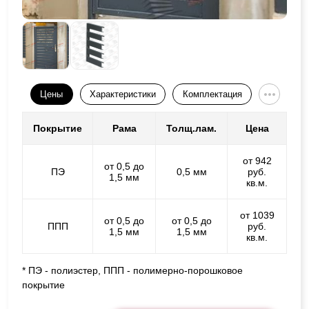
Цены
Характеристики
Комплектация
Покрытие
Рама
Толщ.лам.
Цена
от 942
от 0,5 до
ПЭ
0,5 мм
руб.
1,5 мм
кв.м.
от 1039
от 0,5 до
от 0,5 до
ППП
руб.
1,5 мм
1,5 мм
кв.м.
* ПЭ - полиэстер, ППП - полимерно-порошковое
покрытие