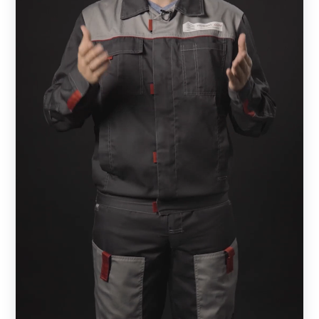
забор, который находится рядом с одноэтажным домом.
Чтобы добиться гармонии, необходимо подобрать
вариант на 1-1,5 метра. Если же ваш дом состоит из
нескольких этажей, то и забор должен быть значительно
выше.
Также важно обратить внимание на характер участка.
Если он расположен на местности с большим
перепадом высот или посреди холмов, то установка
конструкции значительно осложнится (увеличивается
бюджет). В этом случае можно выбрать более простой и
доступный вариант, который не потребует
дополнительных вложений.
Крайне важно, чтобы фасад коттеджа и лицевая часть
конструкции дополняли друг друга, создавая эффект
единой конструкции. А достигается он благодаря