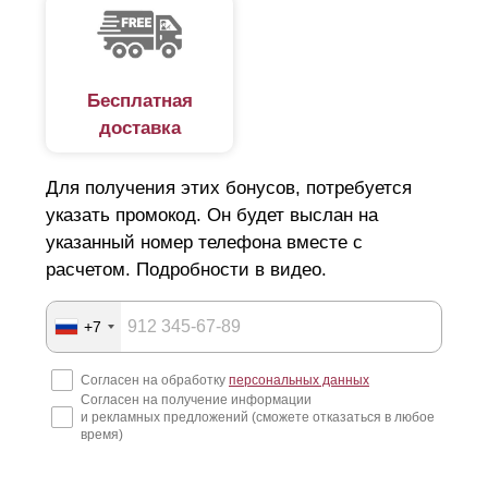
впишется в общий ландшафт участка, обеспечит его
безопасность?
Увы, на рынке есть немало недобросовестных
Бесплатная
доставка
компаний. Наобещают "Золотые горы", и технично
скроются за ними. А у вас помимо потери денег, сроки
Для получения этих бонусов, потребуется
по строительству сорваны и все планы нарушены. Как
указать промокод. Он будет выслан на
подобрать идеальный вариант люксового ограждения и
указанный номер телефона вместе с
не попасть в руки мошенников, читайте далее.
расчетом. Подробности в видео.
Подготовка к строительству забора
+7
Начнем с того, что покупка и установка забора для дачи
Согласен на обработку
персональных данных
Согласен на получение информации
или для загородного дома, крайне затратная статья
и рекламных предложений (сможете отказаться в любое
расходов. Поэтому еще на этапе составления дизайн-
время)
проекта стоит детально продумать все нюансы: