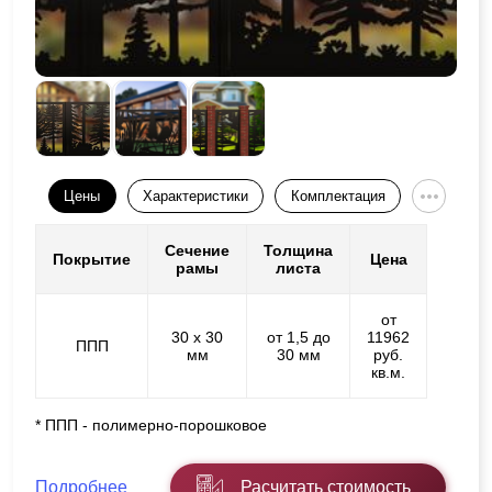
Цены
Характеристики
Комплектация
Сечение
Толщина
Покрытие
Цена
рамы
листа
от
30 х 30
от 1,5 до
11962
ППП
мм
30 мм
руб.
кв.м.
* ППП - полимерно-порошковое
Подробнее
Расчитать стоимость