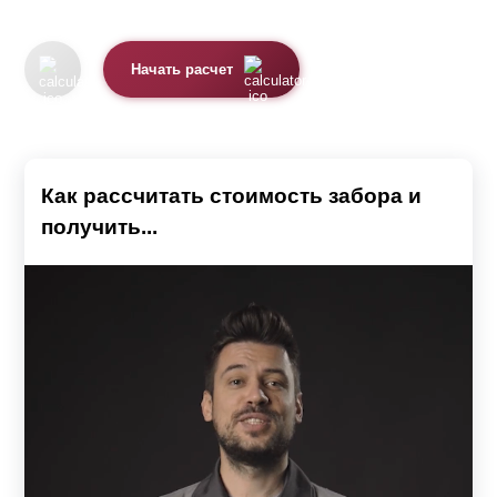
определиться с типом, дизайном и размером
конструкции, также учесть особенности рельефа участка
Начать расчет
и характеристики грунта. Так как от этого напрямую
будет зависеть размер бюджета, необходимого для
воплощения вашей задумки.
Важным нюансом является проходимость. В случае,
Как рассчитать стоимость забора и
если дом находится в центральных частях города,
получить...
лучше всего подобрать глухой вариант ограждения. Так
вы сможете избежать посторонних взглядов и создать
эффект подавления шума от проезжающего
транспорта. К тому же, высокая конструкция станет
гарантом вашей безопасности и преградит путь ворам.
Перед строительством следует учитывать размеры
участка и дома. Они должны друг другу соответствовать.
Например, не очень красиво смотрится двухметровый