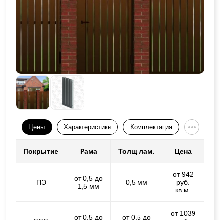
Цены
Характеристики
Комплектация
Покрытие
Рама
Толщ.лам.
Цена
от 942
от 0,5 до
ПЭ
0,5 мм
руб.
1,5 мм
кв.м.
от 1039
от 0,5 до
от 0,5 до