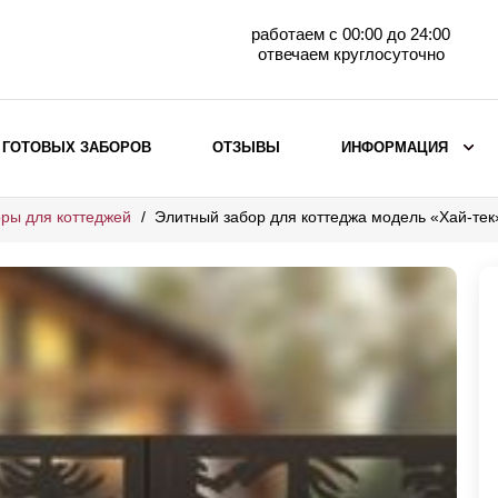
работаем с 00:00 до 24:00
отвечаем круглосуточно
 ГОТОВЫХ ЗАБОРОВ
ОТЗЫВЫ
ИНФОРМАЦИЯ
ры для коттеджей
Элитный забор для коттеджа модель «Хай-тек
ВЫБОР ПО МАТЕРИАЛУ
Заборы с кирпичными столбами
Заборы из евроштакетника
горизонтального
Металлические заборы для дачи
Забор жалюзи с кирпичными столбами
Металлические заборы
Металлические ограждения