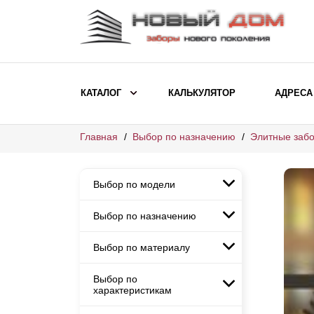
КАТАЛОГ
КАЛЬКУЛЯТОР
АДРЕСА
Главная
Выбор по назначению
Элитные забо
ВЫБОР ПО МОДЕЛИ
Заборы Ранчо
Выбор по модели
Заборы Хай-тек
Заборы Классика
Выбор по назначению
Заборы Ранчо
Заборы Жалюзи
Заборы Хай-тек
Выбор по материалу
Заборы и ограждения для
Заборы Классика
детских садов
ВЫБОР ПО НАЗНАЧЕНИЮ
Заборы Жалюзи
Выбор по
Заборы с кирпичными столбами
Заборы для дачи
характеристикам
Заборы и ограждения для детских
Заборы из евроштакетника
Элитные заборы для коттеджей
садов