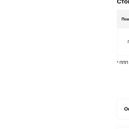
Сто
По
* ППП
О