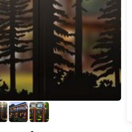
ВЫБОР ПО ХАРАКТЕРИСТИКАМ
Горизонтальные заборы
Высокие заборы
Красивые, дизайнерские заборы
ВЫБОР ПО СПОСОБУ МОНТАЖА
Заборы под ключ
Готовые заборы
Комплекты заборов-лего "сделай сам"
Быстровозводимые заборы