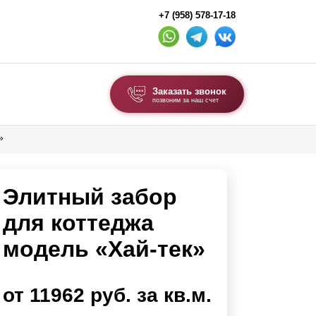
+7 (958) 578-17-18
Заказать звонок
позвоним за наш счет
»
ВЫБОР ПО ТИПУ
Модульные заборы и ограждения
Элитный забор
Комбинированные заборы
Секционные заборы
для коттеджа
модель «Хай-тек»
ВОРОТА И КАЛИТКИ
Ворота откатные
от 11962 руб. за кв.м.
Ворота распашные
Ворота складные гармошка