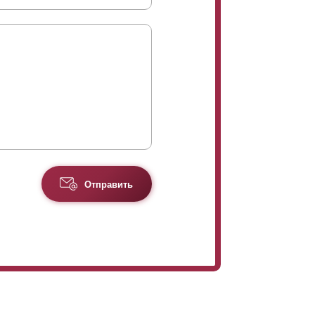
Отправить
али толщиной 2 - 10 мм. Специальным
ости листа. Можно заказать индивидуальный
лементы, соединяются в причудливом рисунке
 сварочных работ.