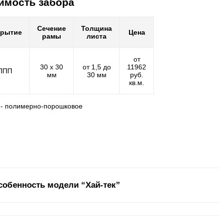
имость забора
Сечение
Толщина
крытие
Цена
рамы
листа
от
30 х 30
от 1,5 до
11962
ППП
мм
30 мм
руб.
кв.м.
 - полимерно-порошковое
собенность модели “Хай-тек”