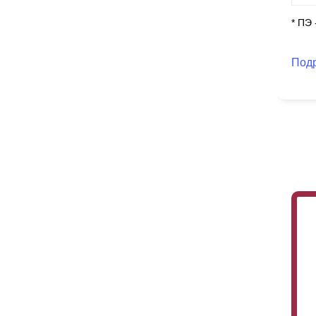
* ПЭ
Под