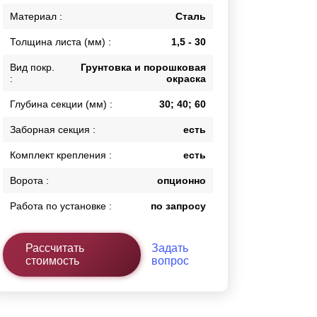
Каркасы ворот
Материал :
Сталь
Калитки
Толщина листа (мм) :
1,5 - 30
Входные группы
Вид покр.
Грунтовка и порошковая
:
окраска
ВСЕ ДЛЯ ЗАБОРА
Глубина секции (мм) :
30; 40; 60
Панели для забора
Заборная секция :
есть
Комплект крепления :
есть
Ворота :
опционно
Работа по установке :
по запросу
Рассчитать
Задать
стоимость
вопрос