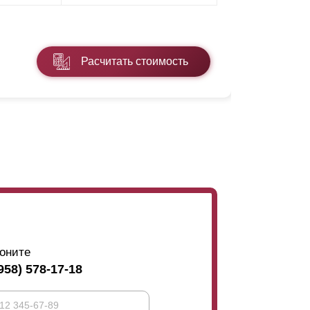
* ПЭ - поли
Расчитать стоимость
Подробнее
оните
958) 578-17-18