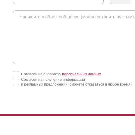
Согласен на обработку
персональных данных
Согласен на получение информации
и рекламных предложений (сможете отказаться в любое время)
итный забор для коттеджа «Хай-тек» изготавливается из листов ст
зером вырезается предварительно нанесенный рисунок на поверхн
оект на основе предпочтений заказчика. Изготовленные из стали э
 сварной раме. Стальные листы закрепляются на раме посредством