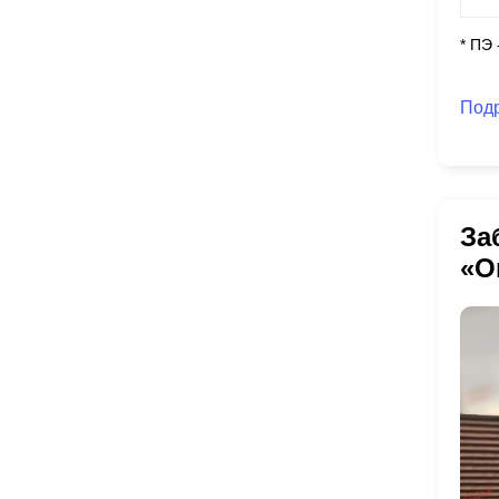
* ПЭ
Под
За
«О