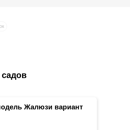
ок
 садов
 модель Жалюзи вариант