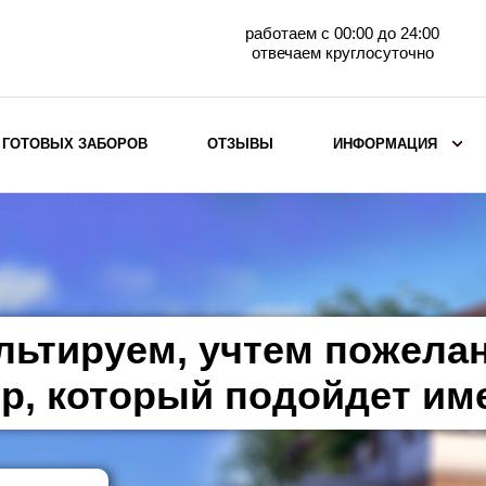
работаем с 00:00 до 24:00
отвечаем круглосуточно
 ГОТОВЫХ ЗАБОРОВ
ОТЗЫВЫ
ИНФОРМАЦИЯ
ВЫБОР ПО МАТЕРИАЛУ
Заборы с кирпичными столбами
Заборы из евроштакетника
горизонтального
льтируем, учтем пожела
Металлические заборы для дачи
Забор жалюзи с кирпичными столбами
р, который подойдет им
Металлические заборы
Металлические ограждения