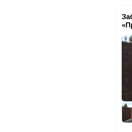
За
«П