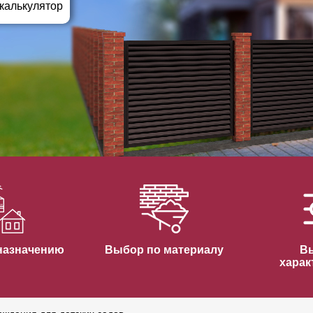
ВЫБОР ПО ХАРАКТЕРИСТИКАМ
 калькулятор
Горизонтальные заборы
Высокие заборы
Красивые, дизайнерские заборы
ВЫБОР ПО СПОСОБУ МОНТАЖА
Заборы под ключ
Готовые заборы
Комплекты заборов-лего "сделай сам"
Быстровозводимые заборы
назначению
Выбор по материалу
В
харак