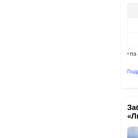
* ПЭ
Под
За
«Л