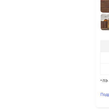
* ПЭ
Под