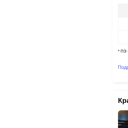
* ПЭ
Под
Кр