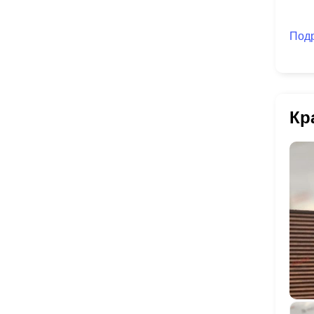
Под
Кр