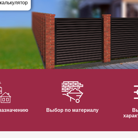
ВЫБОР ПО ХАРАКТЕРИСТИКАМ
 калькулятор
Горизонтальные заборы
Высокие заборы
Красивые, дизайнерские заборы
ВЫБОР ПО СПОСОБУ МОНТАЖА
Заборы под ключ
Готовые заборы
Комплекты заборов-лего "сделай сам"
Быстровозводимые заборы
назначению
Выбор по материалу
В
харак