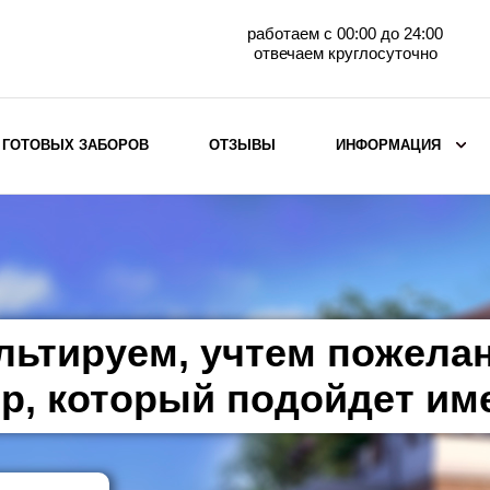
работаем с 00:00 до 24:00
отвечаем круглосуточно
 ГОТОВЫХ ЗАБОРОВ
ОТЗЫВЫ
ИНФОРМАЦИЯ
ВЫБОР ПО МАТЕРИАЛУ
Заборы с кирпичными столбами
Заборы из евроштакетника
горизонтального
льтируем, учтем пожела
Металлические заборы для дачи
Забор жалюзи с кирпичными столбами
р, который подойдет им
Металлические заборы
Металлические ограждения