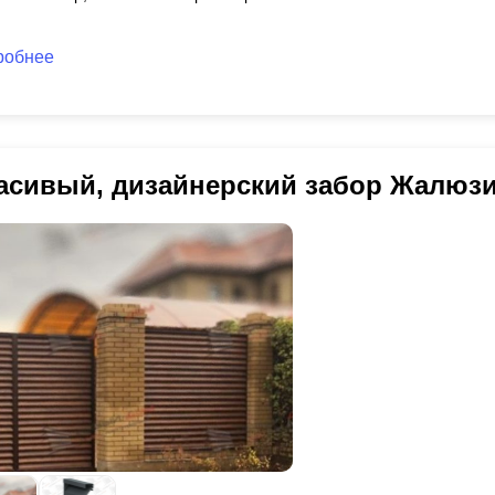
робнее
асивый, дизайнерский забор Жалюз