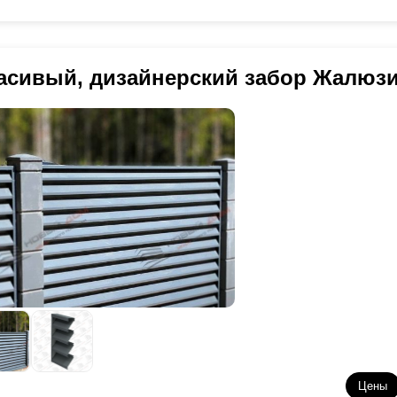
асивый, дизайнерский забор Жалюз
Цены