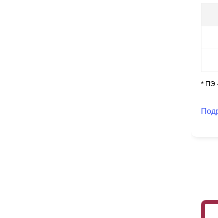
* ПЭ
Под