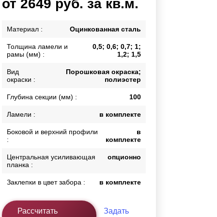
от 2649 руб. за кв.м.
Каркасы ворот
Калитки
Материал :
Оцинкованная сталь
Входные группы
Толщина ламели и
0,5; 0,6; 0,7; 1;
рамы (мм) :
1,2; 1,5
ВСЕ ДЛЯ ЗАБОРА
Вид
Порошковая окраска;
окраски :
полиэстер
Панели для забора
Глубина секции (мм) :
100
Ламели :
в комплекте
Боковой и верхний профили
в
:
комплекте
Центральная усиливающая
опционно
планка :
Заклепки в цвет забора :
в комплекте
Рассчитать
Задать