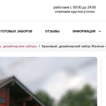
работаем с 00:00 до 24:00
отвечаем круглосуточно
 ГОТОВЫХ ЗАБОРОВ
ОТЗЫВЫ
ИНФОРМАЦИЯ
е, дизайнерские заборы
Красивый, дизайнерский забор Жалюзи
ВЫБОР ПО МАТЕРИАЛУ
Заборы с кирпичными столбами
Заборы из евроштакетника
горизонтального
Металлические заборы для дачи
Забор жалюзи с кирпичными столбами
Металлические заборы
Металлические ограждения