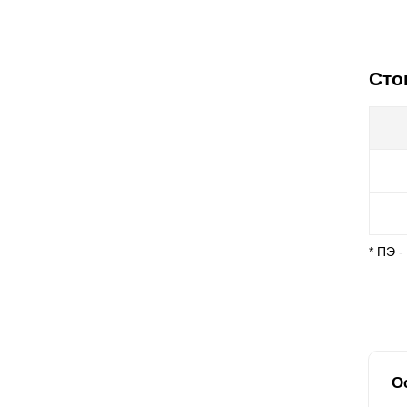
Сто
* ПЭ 
О