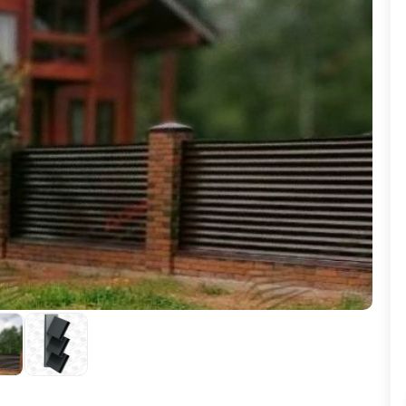
ВЫБОР ПО ХАРАКТЕРИСТИКАМ
Горизонтальные заборы
Высокие заборы
Красивые, дизайнерские заборы
ВЫБОР ПО СПОСОБУ МОНТАЖА
Заборы под ключ
Готовые заборы
Комплекты заборов-лего "сделай сам"
Быстровозводимые заборы