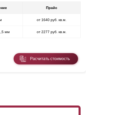
ение
Прайс
Покр
м
от 1640 руб. кв.м.
П
1,5 мм
от 2277 руб. кв.м.
ПП
* ПЭ - поли
Расчитать стоимость
Подробнее