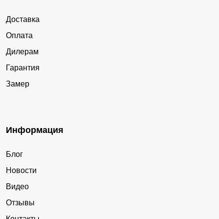
Сущёво
Апраксино
Доставка
Коряково
Середняя
Оплата
Шувалово
Фанерник
Дилерам
Шунга
Горчуха
Гарантия
Октябрьский
Полдневица
Замер
Дружба
Ильинское
Россолово
Первомайка
Палкино
Адищево
Информация
Подольское
Номжа
Блог
Татарское
Саметь
Новости
Видео
Отзывы
Контакты