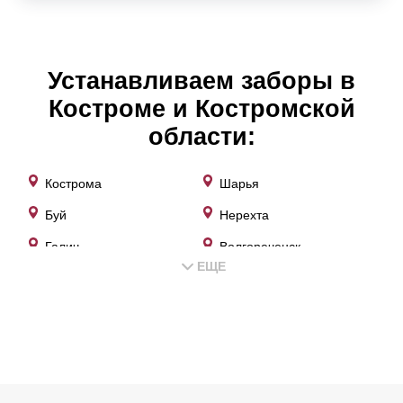
Устанавливаем заборы в
Костроме и Костромской
области:
Кострома
Шарья
Буй
Нерехта
Галич
Волгореченск
ЕЩЕ
Мантурово
Ветлужский
Нея
Красное-на-Волге
Караваево
Макарьев
Солигалич
Чухлома