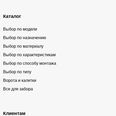
Судиславль
Островское
Вохма
Поназырево
Каталог
Чистые Боры
Никольское
Антропово
Кадый
Выбор по модели
Пыщуг
Сусанино
Выбор по назначению
Парфеньево
Павино
Выбор по материалу
Выбор по характеристикам
Кологрив
Георгиевское
Выбор по способу монтажа
Боговарово
Зебляки
Выбор по типу
Минское
Сухоногово
Ворота и калитки
Космынино
Зарубино
Все для забора
Николо-Полома
Шолохово
Судай
Лаврово
Якшанга
Шекшема
Клиентам