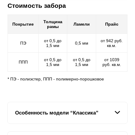
Стоимость забора
Толщина
Покрытие
Ламели
Прайс
рамы
от 0,5 до
от 942 руб.
ПЭ
0,5 мм
1,5 мм
кв.м.
от 0,5 до
от 0,5 до
от 1039
ППП
1,5 мм
1,5 мм
руб. кв.м.
* ПЭ - полиэстер, ППП - полимерно-порошковое
Особенность модели “Классика”