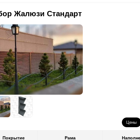
можность определиться, что конкретно вас интересует, какой забор
оцедуре. Полимерно-порошковый способ предполагает проведение 
оходит окраску тем вариантом красителя, который выбран заказчико
яснить все детали. Вы пройдете с ним все этапы вплоть до строите
я начала детали и компоненты проходят через тщательную химиче
подготовленная к монтажу заборная секция.
бор Жалюзи Стандарт
хнологических отверстий на крюки в помывочное отделение. Там он
следняя стадия – крепление ее к уже установленным столбам кре
неджеры выясняют ваши потребности, стремятся понять, какое загр
ециальных жидкостей методом мойки по аналогии с посудомоечной
мплекте поставки.
льше подойдет с точки зрения характеристик участка. Они проконс
оцесс очистки регулируется автоматически по заданным параметр
оизводства и монтажа, предупредят о подводных камнях и возможны
езжиривания и удаления возможных загрязнений.
мощь заказчику в выполнении замеров, проведении расчетов, выбо
сле ополаскивания очищенная деталь далее перемещается в камер
дкости.
 тех этапах, когда необходима консультация других специалистов, 
полнительно помочь. Это дизайнеры, конструкторы, специалисты по
 этом этапе она уже готова к поступлению в камеру окраски. Там п
ов, упаковщики и другие.
рошка, на поверхность с использованием специального оборудован
вномерно распределяется по поверхности детали с помощью элект
агодаря взаимодействию с этими специалистами вы сможете подоб
шение, в этом помогут дизайнеры. В конструкторском бюро будет по
едующая стадия обработки проходит в термокамере. Проводится н
тены все замечания, пожелания и место монтажа.
мператур, благодаря чему возникают химические реакции полимери
абженцы займутся доставкой необходимых материалов.
торым дают возможность застыть и приобрести качество твердости.
чальники производственных подразделений организуют все этапы и
крытие получается крепким, надежным и износостойким, рассчитан
работки рулонной стали, ее нарезки, до покрасочных работ. Упаков
Цены
обы доставить их без проблем.
 конечном этапе специалисты по логистике организуют транспортну
Покрытие
Рама
Наполн