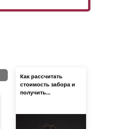
Как рассчитать
стоимость забора и
Тест
получить...
 поставка их проводится в готовом виде,
Секци
Высок
Наши 
Выбра
Вы
юда – условием погрузки, разгрузки и
напол
показ
детски
преды
ехники. Это условие создает почву для
устан
не тр
Ошиби
модел
Тестов
Вы б
проем
высчи
монта
может
разр
столб
приме
поско
испол
забор
профи
вариа
бой вариант столбов.
ВНИ
Если с