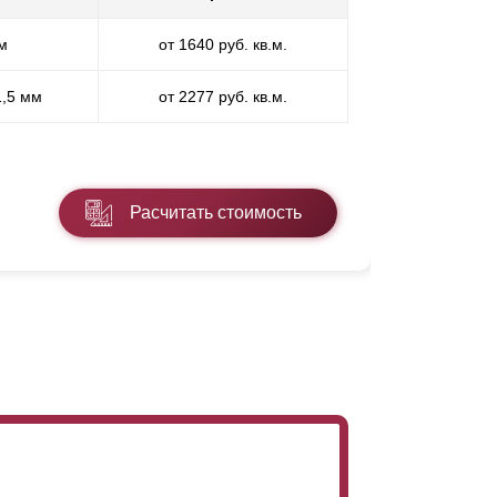
ить качественный, крепкий и красивый
м
от 1640 руб. кв.м.
П
ку с вами будет общаться и организовывать
ится какой-либо совет – подскажем,
1,5 мм
от 2277 руб. кв.м.
ПП
* ПЭ - поли
тированного забора.
Расчитать стоимость
Подробнее