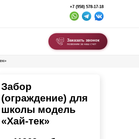
+7 (958) 578-17-18
Заказать звонок
позвоним за наш счет
ек»
ВЫБОР ПО ТИПУ
Модульные заборы и ограждения
Забор
Комбинированные заборы
Секционные заборы
(ограждение) для
школы модель
ВОРОТА И КАЛИТКИ
«Хай-тек»
Ворота откатные
Ворота распашные
Ворота складные гармошка