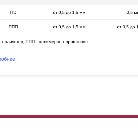
манда из специалистов будет трудиться над заказом, чтобы обеспеч
ПЭ
от 0,5 до 1,5 мм
0,5 м
бор. Часть этой работы проходит незаметно для заказчика, посколь
оцессы ваш личный менеджер.
 этапе монтажа мы ответим на возникающие вопросы, если понадоб
ППП
от 0,5 до 1,5 мм
от 0,5 до 
зъясним непонятные моменты.
можем на всех этапах.
 - полиэстер, ППП - полимерно-порошковое
Вашей задачей будет приемка готового смон
робнее