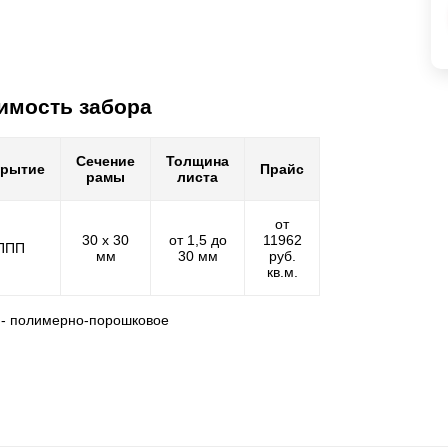
имость забора
Сечение
Толщина
крытие
Прайс
рамы
листа
от
30 х 30
от 1,5 до
11962
ППП
мм
30 мм
руб.
кв.м.
 - полимерно-порошковое