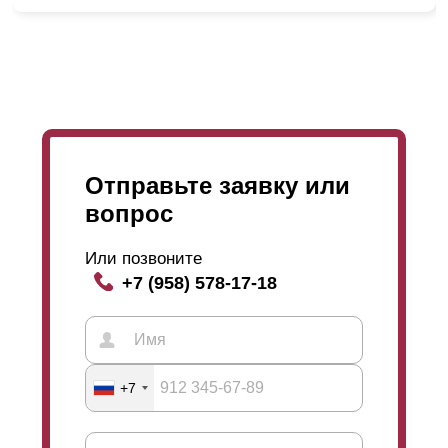
Отправьте заявку или
Также мы предоставляем возможность для Вас
вопрос
выбрать глубину 50; 60; 80 мм и высоту
ламели
,
которая
варьируется
в границах 0,5; 0,6; 0,7; 1; 1,2;
Или позвоните
1,5 мм. С увеличением глубины секции,
+7 (958) 578-17-18
увеличивается и высота
ламели
. А чем больше
высота
ламели
, тем больше дайн забора,
приобретает массивности. Глубина секции и
высота
ламели
никаким образом не действует на
срок эксплуатации забора. Менеджеры помогут вам с
+7
выбором и продемонстрируют образцы.
То есть, выбирая забор Вы можете быть уверенны в