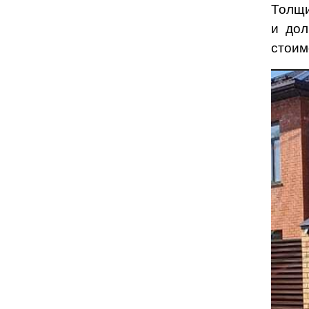
Толщи
и дол
стоим