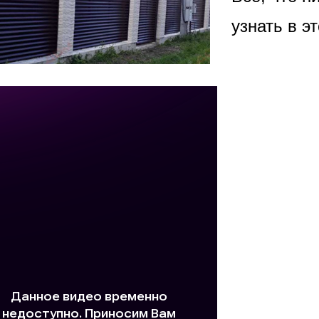
ВЫБОР ПО ХАРАКТЕРИСТИКАМ
узнать в э
Горизонтальные заборы
Высокие заборы
Красивые, дизайнерские заборы
ВЫБОР ПО СПОСОБУ МОНТАЖА
Заборы под ключ
Готовые заборы
Комплекты заборов-лего "сделай сам"
Быстровозводимые заборы