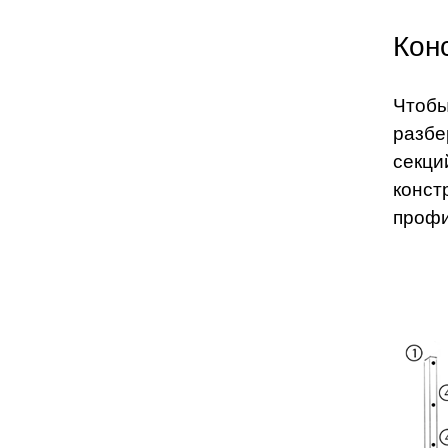
Кон
Чтобы
разбе
секци
конст
проф