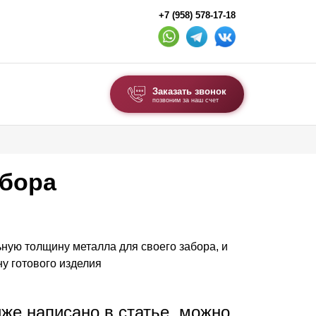
+7 (958) 578-17-18
Заказать звонок
позвоним за наш счет
ВЫБОР ПО ТИПУ
Модульные заборы и ограждения
абора
Комбинированные заборы
Секционные заборы
ную толщину металла для своего забора, и
ВОРОТА И КАЛИТКИ
у готового изделия
Ворота откатные
Ворота распашные
иже написано в статье, можно
Ворота складные гармошка