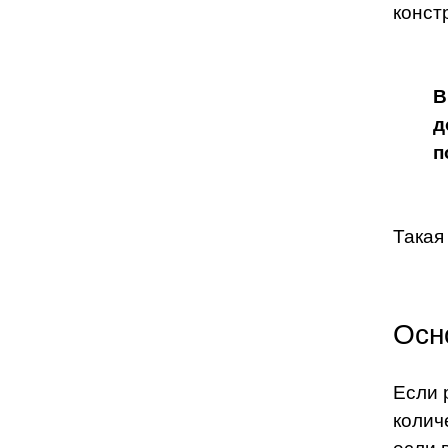
конст
В
д
п
Такая
Осн
Если 
колич