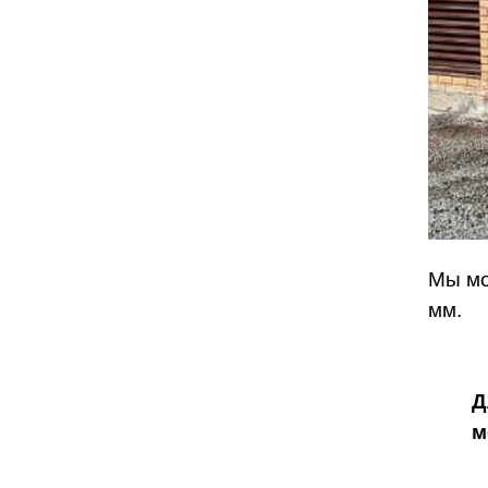
Мы мо
мм.
Д
м