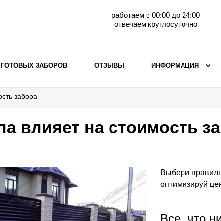
работаем с 00:00 до 24:00
отвечаем круглосуточно
 ГОТОВЫХ ЗАБОРОВ
ОТЗЫВЫ
ИНФОРМАЦИЯ
ость забора
ВЫБОР ПО МАТЕРИАЛУ
Заборы с кирпичными столбами
ла влияет на стоимость з
Заборы из евроштакетника
горизонтального
Металлические заборы для дачи
Забор жалюзи с кирпичными столбами
Выбери правиль
Металлические заборы
оптимизируй цен
Металлические ограждения
Все, что н