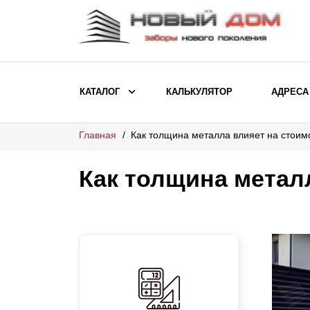
КАТАЛОГ
КАЛЬКУЛЯТОР
АДРЕСА
Главная
Как толщина металла влияет на стоим
ВЫБОР ПО МОДЕЛИ
Заборы Ранчо
Как толщина метал
Заборы Хай-тек
Заборы Классика
Заборы Жалюзи
ВЫБОР ПО НАЗНАЧЕНИЮ
Заборы и ограждения для детских
садов