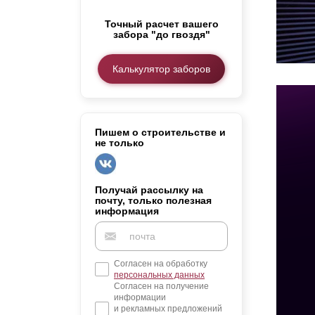
Заборы для дачи
Точный расчет вашего
Элитные заборы для коттеджей
забора "до гвоздя"
Заборы и ограждения для школ
Забор на участок 10 соток
Калькулятор заборов
Заборы и ограждения для дома
Пишем о строительстве и
не только
Получай рассылку на
почту, только полезная
информация
Согласен на обработку
персональных данных
Согласен на получение
информации
и рекламных предложений