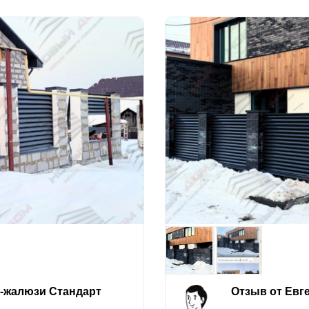
е-жалюзи Стандарт
Отзыв от Евг