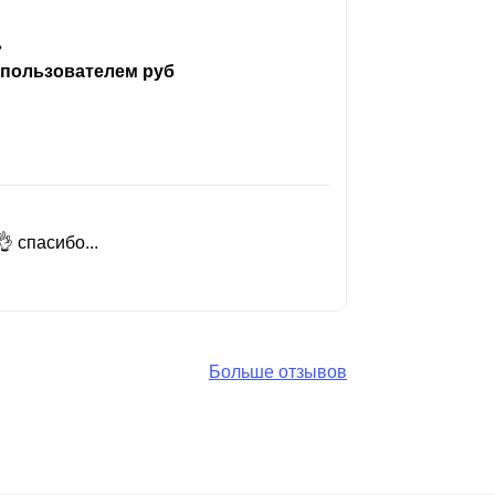
ь
 пользователем руб
 спасибо...
Добрый день
Читать вес
Больше отзывов