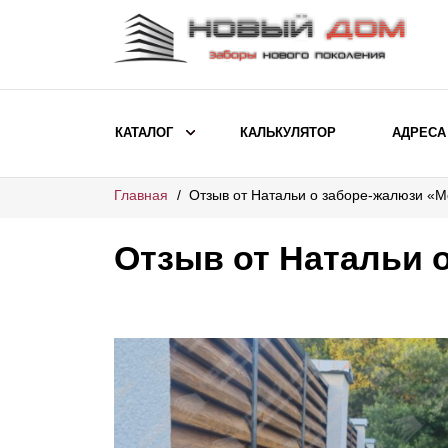
КАТАЛОГ
КАЛЬКУЛЯТОР
АДРЕСА
Главная
Отзыв от Натальи о заборе-жалюзи «
ВЫБОР ПО МОДЕЛИ
Заборы Ранчо
Отзыв от Натальи 
Заборы Хай-тек
Заборы Классика
Заборы Жалюзи
ВЫБОР ПО НАЗНАЧЕНИЮ
Заборы и ограждения для детских
садов