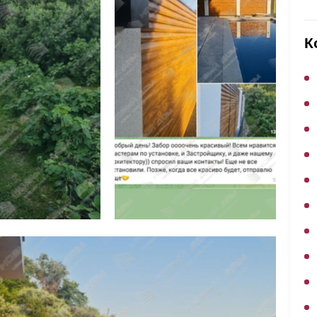
ВЫБОР ПО ХАРАКТЕРИСТИКАМ
Горизонтальные заборы
К
Высокие заборы
Красивые, дизайнерские заборы
ВЫБОР ПО СПОСОБУ МОНТАЖА
Заборы под ключ
Готовые заборы
Комплекты заборов-лего "сделай сам"
Быстровозводимые заборы