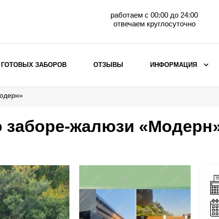
работаем с 00:00 до 24:00
отвечаем круглосуточно
 ГОТОВЫХ ЗАБОРОВ
ОТЗЫВЫ
ИНФОРМАЦИЯ
Модерн»
ВЫБОР ПО МАТЕРИАЛУ
Заборы с кирпичными столбами
о заборе-жалюзи «Модерн
Заборы из евроштакетника
горизонтального
Металлические заборы для дачи
Забор жалюзи с кирпичными столбами
Металлические заборы
Металлические ограждения