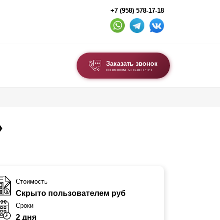
+7 (958) 578-17-18
Заказать звонок
позвоним за наш счет
ВЫБОР ПО ТИПУ
Модульные заборы и ограждения
»
Комбинированные заборы
Секционные заборы
ВОРОТА И КАЛИТКИ
Стоимость
Скрыто пользователем руб
Ворота откатные
Сроки
Ворота распашные
2 дня
Ворота складные гармошка